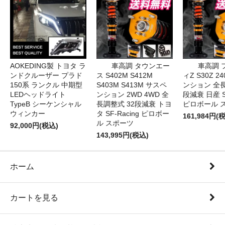
AOKEDING製 トヨタ ラ
車高調 タウンエー
車高調 
ンドクルーザー プラド
ス S402M S412M
ィZ S30Z 2
150系 ランクル 中期型
S403M S413M サスペ
ンション 全長
LEDヘッドライト
ンション 2WD 4WD 全
段減衰 日産 SF
TypeB シーケンシャル
長調整式 32段減衰 トヨ
ピロボール 
ウィンカー
タ SF-Racing ピロボー
161,984円(
ル スポーツ
92,000円(税込)
143,995円(税込)
ホーム
カートを見る