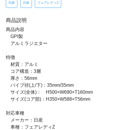
日産
日産
フェアレディZ
商品説明
商品内容
GPI製
アルミラジエター
特徴
材質：アルミ
コア構造：3層
厚さ：56mm
パイプ径(上/下)：35mm/35mm
サイズ(全体)： H500×W690×T160mm
サイズ(コア部)：H350×W588×T56mm
対応車種
メーカー：日産
車種：フェアレディZ