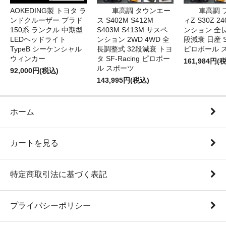
AOKEDING製 トヨタ ラ
車高調 タウンエー
車高調 
ンドクルーザー プラド
ス S402M S412M
ィZ S30Z 2
150系 ランクル 中期型
S403M S413M サスペ
ンション 全長
LEDヘッドライト
ンション 2WD 4WD 全
段減衰 日産 SF
TypeB シーケンシャル
長調整式 32段減衰 トヨ
ピロボール 
ウィンカー
タ SF-Racing ピロボー
161,984円(
ル スポーツ
92,000円(税込)
143,995円(税込)
ホーム
カートを見る
特定商取引法に基づく表記
プライバシーポリシー